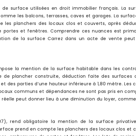
s de surface utilisées en droit immobilier français. La su
mme les balcons, terrasses, caves et garages. La surface 
 les planchers des locaux clos et couverts, après déduc
 portes et fenêtres. Comprendre ces nuances est primord
ntion de la surface Carrez dans un acte de vente peut en
 impose la mention de la surface habitable dans les cont
cie de plancher construite, déduction faite des surfaces
 et des parties d’une hauteur inférieure à 1,80 mètre. Les c
 locaux communs et dépendances ne sont pas pris en compt
éelle peut donner lieu à une diminution du loyer, comme le p
07), rend obligatoire la mention de la surface privati
rface prend en compte les planchers des locaux clos et 