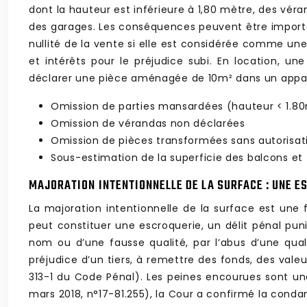
dont la hauteur est inférieure à 1,80 mètre, des v
des garages. Les conséquences peuvent être importa
nullité de la vente si elle est considérée comme une
et intérêts pour le préjudice subi. En location, un
déclarer une pièce aménagée de 10m² dans un apparte
Omission de parties mansardées (hauteur < 1.8
Omission de vérandas non déclarées
Omission de pièces transformées sans autorisat
Sous-estimation de la superficie des balcons et 
MAJORATION INTENTIONNELLE DE LA SURFACE : UNE E
La majoration intentionnelle de la surface est une 
peut constituer une escroquerie, un délit pénal puni 
nom ou d’une fausse qualité, par l’abus d’une qua
préjudice d’un tiers, à remettre des fonds, des vale
313-1 du Code Pénal). Les peines encourues sont u
mars 2018, n°17-81.255), la Cour a confirmé la con