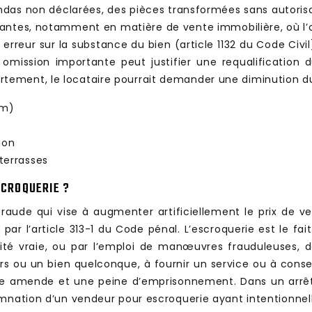
érandas non déclarées, des pièces transformées sans autor
ntes, notamment en matière de vente immobilière, où l’omi
 erreur sur la substance du bien (article 1132 du Code Ci
e omission importante peut justifier une requalification
ment, le locataire pourrait demander une diminution du l
0m)
ion
terrasses
SCROQUERIE ?
fraude qui vise à augmenter artificiellement le prix de ve
par l’article 313-1 du Code pénal. L’escroquerie est le fai
lité vraie, ou par l’emploi de manœuvres frauduleuses, d
urs ou un bien quelconque, à fournir un service ou à cons
ne amende et une peine d’emprisonnement. Dans un arrêt
damnation d’un vendeur pour escroquerie ayant intentionne