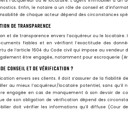
rs l’acquéreur ou le locataire. L’agent immobilier a un de
nostics. Enfin, le notaire a un rôle de conseil et d’informa
nsabilité de chaque acteur dépend des circonstances spéci
ATION DE TRANSPARENCE
ion et de transparence envers l’acquéreur ou le locataire. 
ocuments fiables et en vérifiant l’exactitude des donnée
u de l’article 1604 du Code civil qui impose au vendeur d
t également être engagée, notamment pour escroquerie (Art
 DE CONSEIL ET DE VÉRIFICATION ?
ication envers ses clients. Il doit s’assurer de la fiabilit
ler au mieux l’acquéreur/locataire potentiel, sans qu’il 
t être engagée en cas de manquement à son devoir de con
due de son obligation de vérification dépend des circonst
ier doit vérifier les informations qu’il diffuse (Cour de c