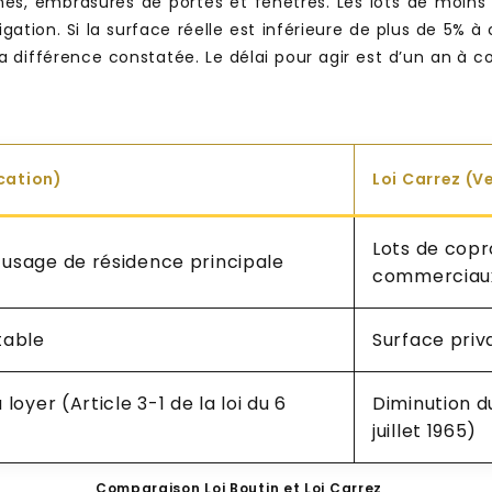
aines, embrasures de portes et fenêtres. Les lots de moi
tion. Si la surface réelle est inférieure de plus de 5% à 
 différence constatée. Le délai pour agir est d’un an à c
ocation)
Loi Carrez (V
Lots de copr
usage de résidence principale
commerciau
table
Surface priv
loyer (Article 3-1 de la loi du 6
Diminution du
juillet 1965)
Comparaison Loi Boutin et Loi Carrez