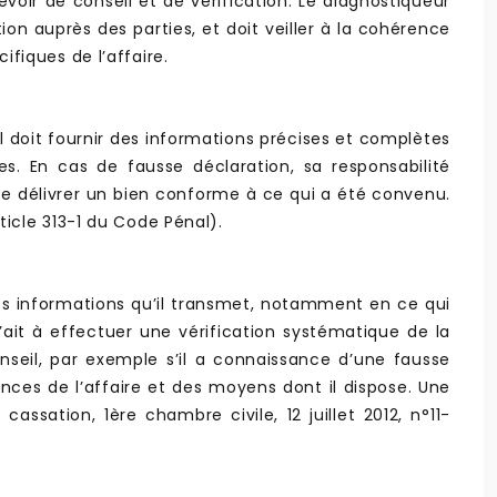
voir de conseil et de vérification. Le diagnostiqueur
tion auprès des parties, et doit veiller à la cohérence
fiques de l’affaire.
Il doit fournir des informations précises et complètes
s. En cas de fausse déclaration, sa responsabilité
e délivrer un bien conforme à ce qui a été convenu.
icle 313-1 du Code Pénal).
é des informations qu’il transmet, notamment en ce qui
n’ait à effectuer une vérification systématique de la
seil, par exemple s’il a connaissance d’une fausse
ances de l’affaire et des moyens dont il dispose. Une
assation, 1ère chambre civile, 12 juillet 2012, n°11-