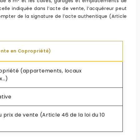
ns de 8 m² et les caves, garages et emplacements de
celle indiquée dans l’acte de vente, l’acquéreur peut
ompter de la signature de l’acte authentique (Article
ente en Copropriété)
opriété (appartements, locaux
x…)
ative
 prix de vente (Article 46 de la loi du 10