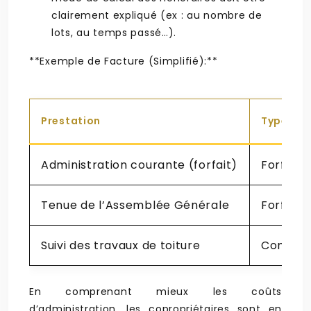
clairement expliqué (ex : au nombre de
lots, au temps passé…).
**Exemple de Facture (Simplifié):**
Prestation
Type
Administration courante (forfait)
Forfaita
Tenue de l’Assemblée Générale
Forfaita
Suivi des travaux de toiture
Complé
En comprenant mieux les coûts
d’administration, les copropriétaires sont en