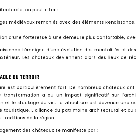
tecturale, on peut citer :
tiges médiévaux remaniés avec des éléments Renaissance, 
tation d’une forteresse à une demeure plus confortable, avec
issance témoigne d’une évolution des mentalités et des m
xtérieur. Les châteaux deviennent alors des lieux de réc
IABLE DU TERROIR
ulture est particulièrement fort. De nombreux châteaux ont
tte transformation a eu un impact significatif sur l’ar
on et le stockage du vin. La viticulture est devenue une 
 touristique. L’alliance du patrimoine architectural et du
s traditions de la région.
ménagement des châteaux se manifeste par :