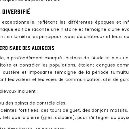
 DIVERSIFIÉ
 exceptionnelle, reflétant les différentes époques et i
que édifice raconte une histoire et témoigne d’une évol
nt en lumière les principaux types de châteaux et leurs ca
 CROISADE DES ALBIGEOIS
ècle, a profondément marqué l’histoire de l’Aude et a eu u
erritoire et contrôler les populations, étaient conçues c
e austère et imposante témoigne de la période tumultue
nt les vallées et les voies de communication, afin de garan
diévaux incluent :
 des points de contrôle clés.
eintes fortifiées, des tours de guet, des donjons massifs,
 tels que la pierre (grès, calcaire), pour s’intégrer au pays