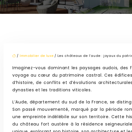
/
Immobilier de luxe
/ Les châteaux de l’aude : joyaux du patr
Imaginez-vous dominant les paysages audois, des f
voyage au cœur du patrimoine castral. Ces édifice
d’histoire, de conflits et d’évolutions architectura
dynasties et les traditions viticoles.
L’Aude, département du sud de la France, se disting
Son passé mouvementé, marqué par la période romai
une empreinte indélébile sur son territoire. Cette 
du château fort austère à la résidence seigneuriale
unique, explorant son histoire, son architecture et le