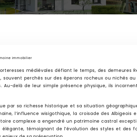
imoine immobilier
orteresses médiévales défiant le temps, des demeures Re
s, souvent perchés sur des éperons rocheux ou nichés au 
les. Au-delà de leur simple présence physique, ils incarne
ue par sa richesse historique et sa situation géographique
ne, l’influence wisigothique, la croisade des Albigeois 
histoire complexe a engendré un patrimoine castral excep
 élégante, témoignant de l’évolution des styles et des f
s enjeux de sa préservation.