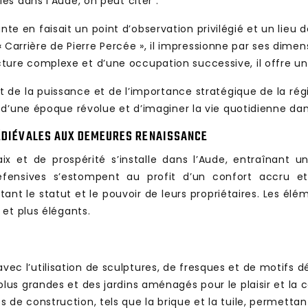
s dans l’Aude, on peut citer :
e en faisait un point d’observation privilégié et un lieu d
Carrière de Pierre Percée », il impressionne par ses dimen
ture complexe et d’une occupation successive, il offre un a
 de la puissance et de l’importance stratégique de la rég
 d’une époque révolue et d’imaginer la vie quotidienne da
MÉDIÉVALES AUX DEMEURES RENAISSANCE
ix et de prospérité s’installe dans l’Aude, entraînant u
éfensives s’estompent au profit d’un confort accru et
tant le statut et le pouvoir de leurs propriétaires. Les él
et plus élégants.
ec l’utilisation de sculptures, de fresques et de motifs dé
plus grandes et des jardins aménagés pour le plaisir et la
 de construction, tels que la brique et la tuile, permettan