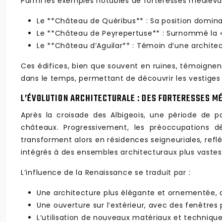
Parmi les exemples notables de forteresses médiévale
Le **Château de Quéribus** : Sa position dominant
Le **Château de Peyrepertuse** : Surnommé la « 
Le **Château d’Aguilar** : Témoin d’une architec
Ces édifices, bien que souvent en ruines, témoignent
dans le temps, permettant de découvrir les vestiges
L’ÉVOLUTION ARCHITECTURALE : DES FORTERESSES 
Après la croisade des Albigeois, une période de pa
châteaux. Progressivement, les préoccupations d
transforment alors en résidences seigneuriales, reflé
intégrés à des ensembles architecturaux plus vastes 
L’influence de la Renaissance se traduit par :
Une architecture plus élégante et ornementée, av
Une ouverture sur l’extérieur, avec des fenêtres 
L’utilisation de nouveaux matériaux et techniques