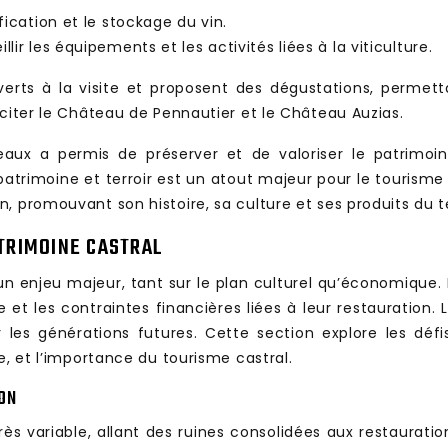
fication et le stockage du vin.
ir les équipements et les activités liées à la viticulture.
rts à la visite et proposent des dégustations, permetta
 citer le Château de Pennautier et le Château Auzias.
eaux a permis de préserver et de valoriser le patrimoin
patrimoine et terroir est un atout majeur pour le tourism
 promouvant son histoire, sa culture et ses produits du te
ATRIMOINE CASTRAL
un enjeu majeur, tant sur le plan culturel qu’économique. L
et les contraintes financières liées à leur restauration. 
r les générations futures. Cette section explore les défi
e, et l’importance du tourisme castral.
ION
ès variable, allant des ruines consolidées aux restaurati