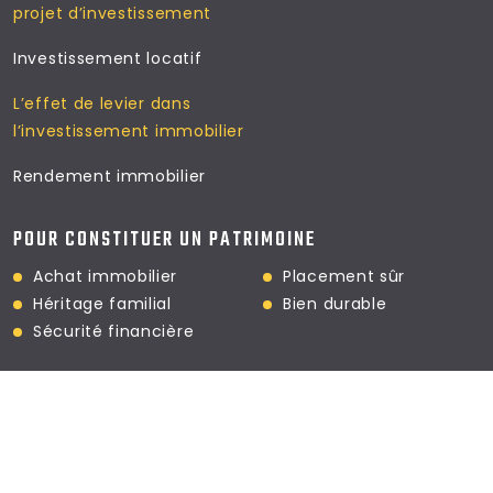
projet d’investissement
Investissement locatif
L’effet de levier dans
l’investissement immobilier
Rendement immobilier
POUR CONSTITUER UN PATRIMOINE
Achat immobilier
Placement sûr
Héritage familial
Bien durable
Sécurité financière
De la résidence principale à l'investissement locatif : conseils
vous guident.