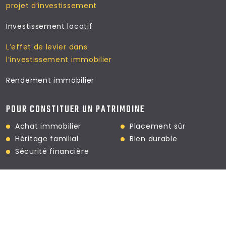
projet d’investissement
Investissement locatif
L’effet de levier dans
l’investissement immobilier
Rendement immobilier
POUR CONSTITUER UN PATRIMOINE
Achat immobilier
Placement sûr
Héritage familial
Bien durable
Sécurité financière
De la résidence principale à l'investissement locatif : conseils
vous guident.